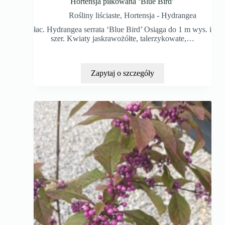
Hortensja piłkowana ‘Blue Bird’
Rośliny liściaste
,
Hortensja - Hydrangea
łac. Hydrangea serrata ‘Blue Bird’ Osiąga do 1 m wys. i
szer. Kwiaty jaskrawożółte, talerzykowate,…
Zapytaj o szczegóły