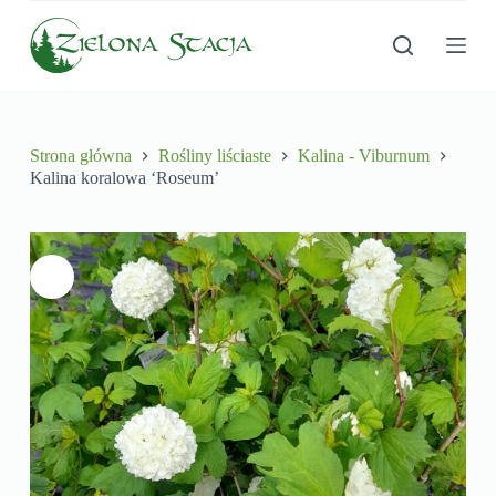
P
r
z
e
j
d
ź
Strona główna
Rośliny liściaste
Kalina - Viburnum
d
Kalina koralowa ‘Roseum’
o
t
r
e
ś
c
i