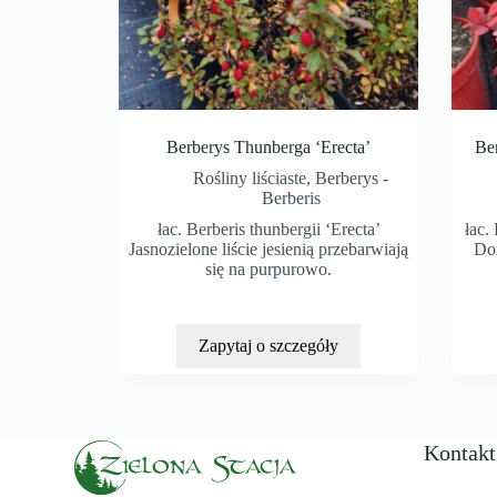
Berberys Thunberga ‘Erecta’
Ber
Rośliny liściaste
,
Berberys -
Berberis
łac. Berberis thunbergii ‘Erecta’
łac.
Jasnozielone liście jesienią przebarwiają
Dor
się na purpurowo.
Zapytaj o szczegóły
Kontakt