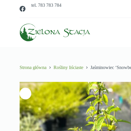
tel. 783 783 784
P
r
z
e
j
d
ź
d
o
t
r
e
Strona główna
Rośliny liściaste
Jaśminowiec ‘Snowbe
ś
c
i