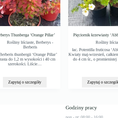
berys Thunberga ‘Orange Pillar’
Pięciornik krzewiasty ‘A
Rośliny liściaste
,
Berberys -
Rośliny liścia
Berberis
łac. Potentilla fruticosa ‘
 Berberis thunbergii ‘Orange Pillar’
Kwiaty maj-wrzesień, całkiem
asta do 1,2 m wysokości i 40 cm
do 4 cm śr., o promieniste
szerokości. Liście…
Zapytaj o szczegóły
Zapytaj o szczegó
Godziny pracy
pon - pt: 08:00 - 16:00