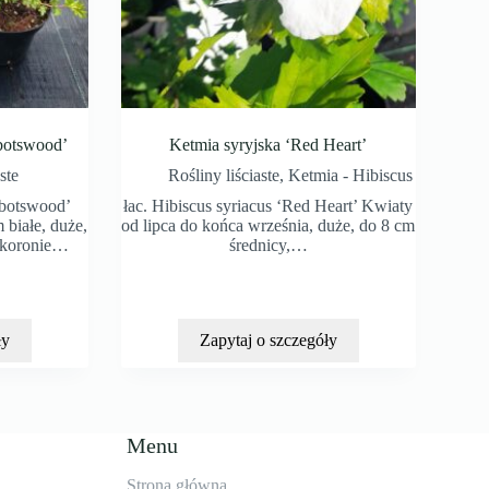
bbotswood’
Ketmia syryjska ‘Red Heart’
ste
Rośliny liściaste
,
Ketmia - Hibiscus
Abbotswood’
łac. Hibiscus syriacus ‘Red Heart’ Kwiaty
 białe, duże,
od lipca do końca września, duże, do 8 cm
j koronie…
średnicy,…
ły
Zapytaj o szczegóły
Menu
Strona główna