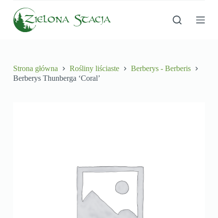
P
r
z
e
j
d
ź
Strona główna
Rośliny liściaste
Berberys - Berberis
d
Berberys Thunberga ‘Coral’
o
t
r
e
ś
c
i