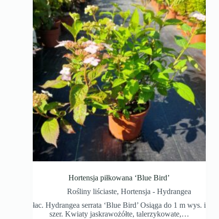
Hortensja piłkowana ‘Blue Bird’
Rośliny liściaste
,
Hortensja - Hydrangea
łac. Hydrangea serrata ‘Blue Bird’ Osiąga do 1 m wys. i
szer. Kwiaty jaskrawożółte, talerzykowate,…