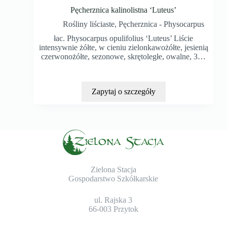
Pęcherznica kalinolistna ‘Luteus’
Rośliny liściaste
,
Pęcherznica - Physocarpus
łac. Physocarpus opulifolius ‘Luteus’ Liście
intensywnie żółte, w cieniu zielonkawożółte, jesienią
czerwonożółte, sezonowe, skrętoległe, owalne, 3…
Zapytaj o szczegóły
Zielona Stacja
Gospodarstwo Szkółkarskie
ul. Rajska 3
66-003 Przytok