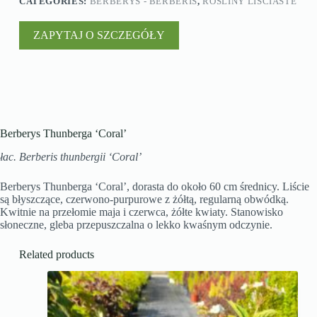
CATEGORIES:
BERBERYS - BERBERIS
,
ROŚLINY LIŚCIASTE
ZAPYTAJ O SZCZEGÓŁY
Berberys Thunberga ‘Coral’
łac. Berberis thunbergii ‘Coral’
Berberys Thunberga ‘Coral’, dorasta do około 60 cm średnicy. Liście
są błyszczące, czerwono-purpurowe z żółtą, regularną obwódką.
Kwitnie na przełomie maja i czerwca, żółte kwiaty. Stanowisko
słoneczne, gleba przepuszczalna o lekko kwaśnym odczynie.
Related products