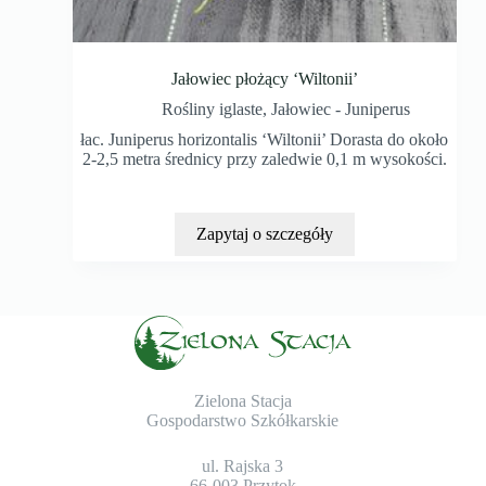
Jałowiec płożący ‘Wiltonii’
Rośliny iglaste
,
Jałowiec - Juniperus
łac. Juniperus horizontalis ‘Wiltonii’ Dorasta do około
2-2,5 metra średnicy przy zaledwie 0,1 m wysokości.
Zapytaj o szczegóły
Zielona Stacja
Gospodarstwo Szkółkarskie
ul. Rajska 3
66-003 Przytok