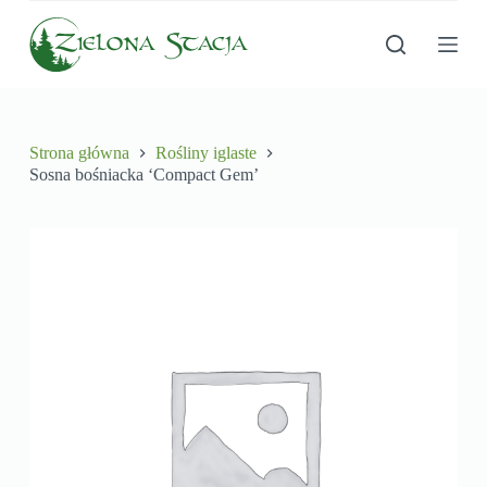
P
r
z
e
j
d
ź
Strona główna
Rośliny iglaste
d
Sosna bośniacka ‘Compact Gem’
o
t
r
e
ś
c
i