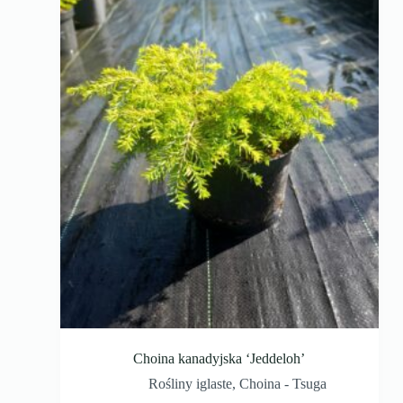
Choina kanadyjska ‘Jeddeloh’
Rośliny iglaste
,
Choina - Tsuga