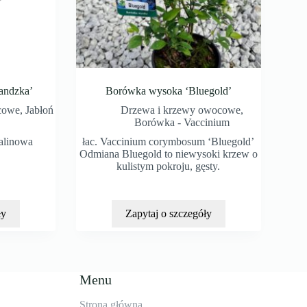
andzka’
Borówka wysoka ‘Bluegold’
cowe
,
Jabłoń
Drzewa i krzewy owocowe
,
Borówka - Vaccinium
Malinowa
łac. Vaccinium corymbosum ‘Bluegold’
Odmiana Bluegold to niewysoki krzew o
kulistym pokroju, gęsty.
ły
Zapytaj o szczegóły
Menu
Strona główna