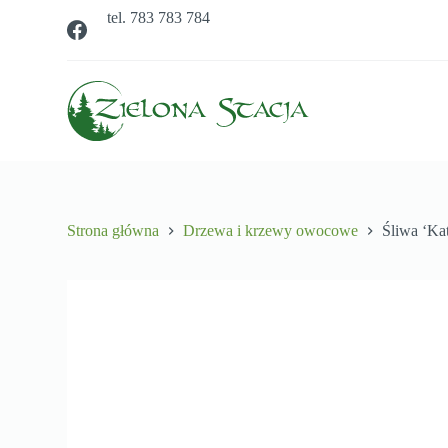
tel. 783 783 784
P
r
z
e
j
d
ź
d
o
t
r
e
Strona główna
Drzewa i krzewy owocowe
Śliwa ‘Ka
ś
c
i