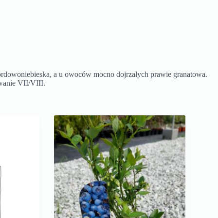
 bordowoniebieska, a u owoców mocno dojrzałych prawie granatowa.
anie VII/VIII.