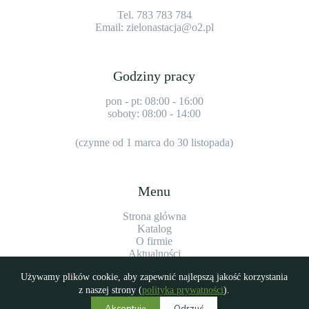
Tel. 783 783 784
Email:
zielonastacja@o2.pl
Godziny pracy
pon - pt: 08:00 - 16:00
soboty: 08:00 - 14:00
(czynne od 1 marca do 30 listopada)
Menu
Strona główna
Katalog
O firmie
Aktualności
Kontakt
Używamy plików cookie, aby zapewnić najlepszą jakość korzystania
Polityka prywatności
z naszej strony (
polityka prywatności
).
Akceptuję
Odrzuć
Copyright © 2026 Zielona Stacja