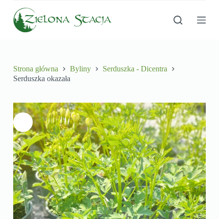
P
r
z
e
j
d
ź
Strona główna
Byliny
Serduszka - Dicentra
d
Serduszka okazała
o
t
r
e
ś
c
i