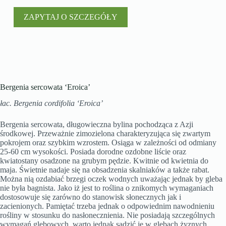
ZAPYTAJ O SZCZEGÓŁY
Bergenia sercowata ‘Eroica’
łac. Bergenia cordifolia ‘Eroica’
Bergenia sercowata, długowieczna bylina pochodząca z Azji
środkowej. Przeważnie zimozielona charakteryzująca się zwartym
pokrojem oraz szybkim wzrostem. Osiąga w zależności od odmiany
25-60 cm wysokości. Posiada dorodne ozdobne liście oraz
kwiatostany osadzone na grubym pędzie. Kwitnie od kwietnia do
maja. Świetnie nadaje się na obsadzenia skalniaków a także rabat.
Można nią ozdabiać brzegi oczek wodnych uważając jednak by gleba
nie była bagnista. Jako iż jest to roślina o znikomych wymaganiach
dostosowuje się zarówno do stanowisk słonecznych jak i
zacienionych. Pamiętać trzeba jednak o odpowiednim nawodnieniu
rośliny w stosunku do nasłonecznienia. Nie posiadają szczególnych
wymagań glebowych, warto jednak sadzić je w glebach żyznych