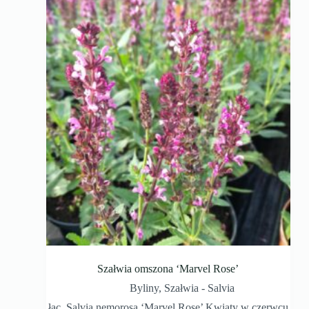
Szałwia omszona ‘Marvel Rose’
Byliny
,
Szałwia - Salvia
łac. Salvia nemorosa ‘Marvel Rose’ Kwiaty w czerwcu